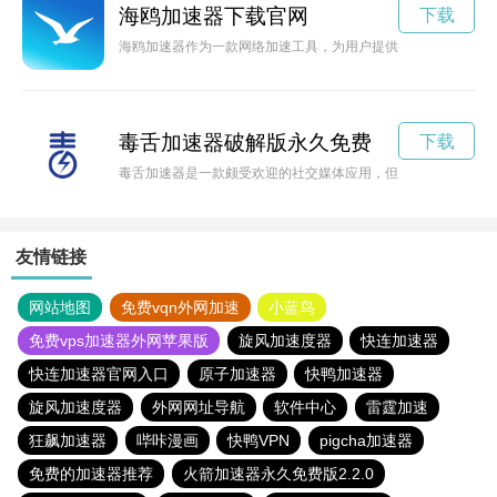
海鸥加速器下载官网
下载
海鸥加速器作为一款网络加速工具，为用户提供高速、稳定的网
毒舌加速器破解版永久免费
下载
毒舌加速器是一款颇受欢迎的社交媒体应用，但其言辞尖锐的特
友情链接
网站地图
免费vqn外网加速
小蓝鸟
免费vps加速器外网苹果版
旋风加速度器
快连加速器
快连加速器官网入口
原子加速器
快鸭加速器
旋风加速度器
外网网址导航
软件中心
雷霆加速
狂飙加速器
哔咔漫画
快鸭VPN
pigcha加速器
免费的加速器推荐
火箭加速器永久免费版2.2.0