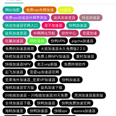
网站地图
免费vqn外网加速
小蓝鸟
免费vps加速器外网苹果版
旋风加速度器
快连加速器
快连加速器官网入口
原子加速器
快鸭加速器
旋风加速度器
外网网址导航
软件中心
雷霆加速
狂飙加速器
哔咔漫画
快鸭VPN
pigcha加速器
免费的加速器推荐
火箭加速器永久免费版2.2.0
快橙加速器官网
免费上网NPV加速器
夏时加速器
快喵加速器NPV
老王vnp新版
免费跨墙软件
起飞加速器
雷霆vp加速器官网
坚果海外加速器_坚果VP加速器
快鸭加速器
海鸥加速器官方版
旋风加速下载
闪电猫加速器 – 闪电猫加速器30天免费
黑洞加速器最新版
全球加速器下载
快鸭加速器
快鸭免费加速官网
海鸥加速度
快鸭加速器
快喵vpv
aurora加速器