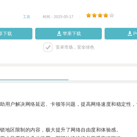
工具
|
时间：2025-05-17
|
卓下载
苹果下载
安卓市场，安全绿色
用户解决网络延迟、卡顿等问题，提高网络速度和稳定性，
锁地区限制的内容，极大提升了网络自由度和体验感。