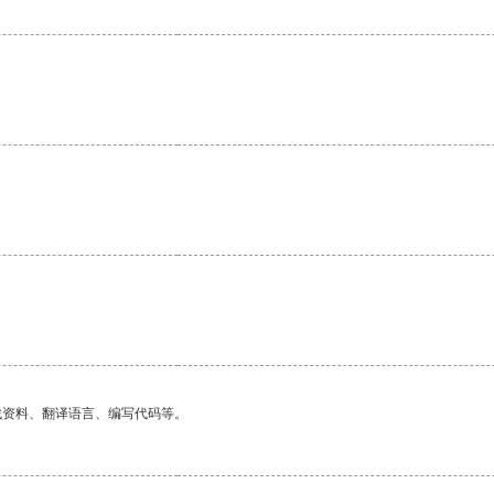
找资料、翻译语言、编写代码等。