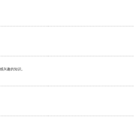
己感兴趣的知识。
。