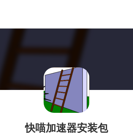
快喵加速器安装包