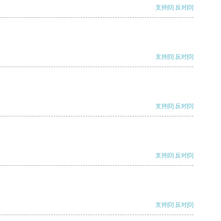
支持
[0]
反对
[0]
支持
[0]
反对
[0]
支持
[0]
反对
[0]
支持
[0]
反对
[0]
支持
[0]
反对
[0]