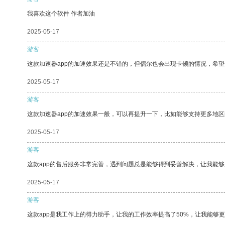
我喜欢这个软件 作者加油
2025-05-17
游客
这款加速器app的加速效果还是不错的，但偶尔也会出现卡顿的情况，希
2025-05-17
游客
这款加速器app的加速效果一般，可以再提升一下，比如能够支持更多地
2025-05-17
游客
这款app的售后服务非常完善，遇到问题总是能够得到妥善解决，让我能
2025-05-17
游客
这款app是我工作上的得力助手，让我的工作效率提高了50%，让我能够