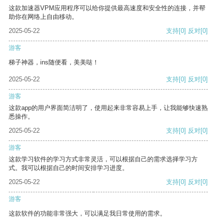
这款加速器VPM应用程序可以给你提供最高速度和安全性的连接，并帮
助你在网络上自由移动。
2025-05-22
支持
[0]
反对
[0]
游客
梯子神器，ins随便看，美美哒！
2025-05-22
支持
[0]
反对
[0]
游客
这款app的用户界面简洁明了，使用起来非常容易上手，让我能够快速熟
悉操作。
2025-05-22
支持
[0]
反对
[0]
游客
这款学习软件的学习方式非常灵活，可以根据自己的需求选择学习方
式。我可以根据自己的时间安排学习进度。
2025-05-22
支持
[0]
反对
[0]
游客
这款软件的功能非常强大，可以满足我日常使用的需求。