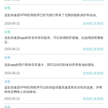
游客
这款加速器VPM应用程序已经为我们带来了无限的隐私保护和自由。
2025-05-22
支持
[0]
反对
[0]
游客
这款加速器app的安全性有待提高，可以加强防护措施，比如增加双重验
证。
2025-05-22
支持
[0]
反对
[0]
游客
这款app的用户群体非常庞大，我可以结识到来自世界各地的朋友。
2025-05-22
支持
[0]
反对
[0]
游客
这款加速器VPM应用程序可以给你提供最高速度和安全性的连接，并帮
助你在网络上自由移动。
2025-05-22
支持
[0]
反对
[0]
游客