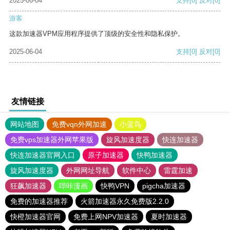
2025-06-04
支持
[0]
反对
[0]
游客
这款加速器VPM应用程序提供了顶级的安全性和隐私保护。
2025-06-04
支持
[0]
反对
[0]
友情链接
网站地图
免费vqn外网加速
小蓝鸟
免费vps加速器外网苹果版
旋风加速度器
快连加速器
快连加速器官网入口
原子加速器
快鸭加速器
旋风加速度器
外网网址导航
软件中心
雷霆加速
狂飙加速器
哔咔漫画
快鸭VPN
pigcha加速器
免费的加速器推荐
火箭加速器永久免费版2.2.0
快橙加速器官网
免费上网NPV加速器
夏时加速器