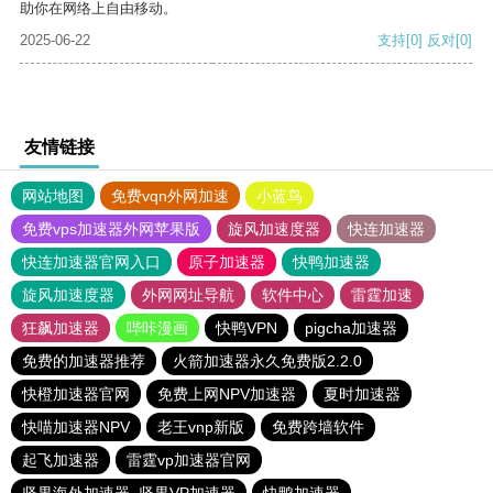
助你在网络上自由移动。
2025-06-22
支持
[0]
反对
[0]
友情链接
网站地图
免费vqn外网加速
小蓝鸟
免费vps加速器外网苹果版
旋风加速度器
快连加速器
快连加速器官网入口
原子加速器
快鸭加速器
旋风加速度器
外网网址导航
软件中心
雷霆加速
狂飙加速器
哔咔漫画
快鸭VPN
pigcha加速器
免费的加速器推荐
火箭加速器永久免费版2.2.0
快橙加速器官网
免费上网NPV加速器
夏时加速器
快喵加速器NPV
老王vnp新版
免费跨墙软件
起飞加速器
雷霆vp加速器官网