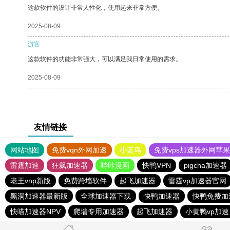
这款软件的设计非常人性化，使用起来非常方便。
2025-08-09
游客
这款软件的功能非常强大，可以满足我日常使用的需求。
2025-08-09
友情链接
网站地图
免费vqn外网加速
小蓝鸟
免费vps加速器外网苹
雷霆加速
狂飙加速器
哔咔漫画
快鸭VPN
pigcha加速器
老王vnp新版
免费跨墙软件
起飞加速器
雷霆vp加速器官网
黑洞加速器最新版
全球加速器下载
快鸭加速器
快鸭免费加
快喵加速器NPV
爬墙专用加速器
起飞加速器
小黄鸭vp加速