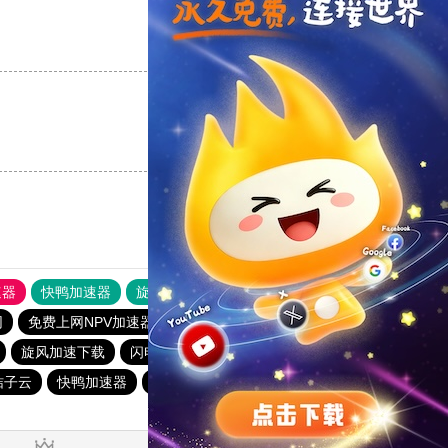
支持
[0]
反对
[0]
支持
[0]
反对
[0]
速器
快鸭加速器
旋风加速度器
外网网址导航
软件中心
网
免费上网NPV加速器
夏时加速器
快喵加速器NPV
旋风加速下载
闪电猫加速器 – 闪电猫加速器30天免费
桔子云
快鸭加速器
falemon加速下载
快鸭免费加速官网