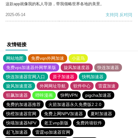
这款app就像我的私人导游，带我领略世界各地的美景。
2025-05-14
支持
[0]
反对
[0]
友情链接
网站地图
免费vqn外网加速
小蓝鸟
免费vps加速器外网苹果版
旋风加速度器
快连加速器
快连加速器官网入口
原子加速器
快鸭加速器
旋风加速度器
外网网址导航
软件中心
雷霆加速
狂飙加速器
哔咔漫画
快鸭VPN
pigcha加速器
免费的加速器推荐
火箭加速器永久免费版2.2.0
快橙加速器官网
免费上网NPV加速器
夏时加速器
快喵加速器NPV
老王vnp新版
免费跨墙软件
起飞加速器
雷霆vp加速器官网