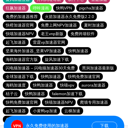
狂飙加速器
哔咔漫画
快鸭VPN
pigcha加速器
免费的加速器推荐
火箭加速器永久免费版2.2.0
快橙加速器官网
免费上网NPV加速器
夏时加速器
快喵加速器NPV
老王vnp新版
免费跨墙软件
起飞加速器
雷霆vp加速器官网
坚果海外加速器_坚果VP加速器
快鸭加速器
海鸥加速器官方版
旋风加速下载
闪电猫加速器 – 闪电猫加速器30天免费
黑洞加速器最新版
全球加速器下载
快鸭加速器
快鸭免费加速官网
海鸥加速度
快鸭加速器
快喵vpv
aurora加速器
桔子云
快鸭加速器
falemon加速下载
快鸭免费加速官网
快喵加速器NPV
爬墙专用加速器
起飞加速器
小黄鸭vp加速
云梯加速
免费全球节点加速器
falemon加速
永久免费使用的加速器
下载