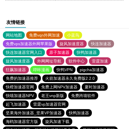
友情链接
网站地图
免费vqn外网加速
小蓝鸟
免费vps加速器外网苹果版
旋风加速度器
快连加速器
快连加速器官网入口
原子加速器
快鸭加速器
旋风加速度器
外网网址导航
软件中心
雷霆加速
狂飙加速器
哔咔漫画
快鸭VPN
pigcha加速器
免费的加速器推荐
火箭加速器永久免费版2.2.0
快橙加速器官网
免费上网NPV加速器
夏时加速器
快喵加速器NPV
老王vnp新版
免费跨墙软件
起飞加速器
雷霆vp加速器官网
坚果海外加速器_坚果VP加速器
快鸭加速器
海鸥加速器官方版
旋风加速下载