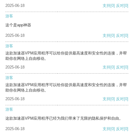
2025-06-18
支持
[0]
反对
[0]
游客
这个是app神器
2025-06-18
支持
[0]
反对
[0]
游客
这款加速器VPM应用程序可以给你提供最高速度和安全性的连接，并帮
助你在网络上自由移动。
2025-06-18
支持
[0]
反对
[0]
游客
这款加速器VPM应用程序可以给你提供最高速度和安全性的连接，并帮
助你在网络上自由移动。
2025-06-18
支持
[0]
反对
[0]
游客
这款加速器VPM应用程序已经为我们带来了无限的隐私保护和自由。
2025-06-18
支持
[0]
反对
[0]