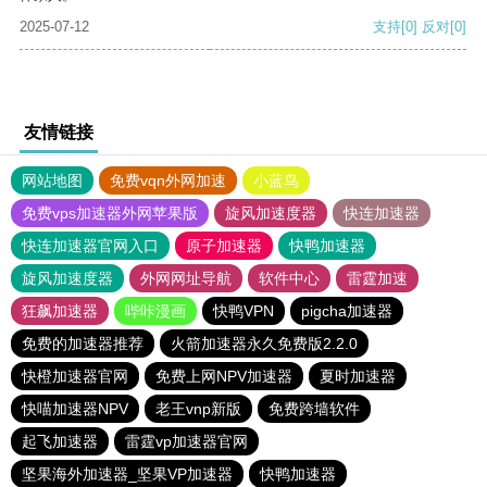
2025-07-12
支持
[0]
反对
[0]
友情链接
网站地图
免费vqn外网加速
小蓝鸟
免费vps加速器外网苹果版
旋风加速度器
快连加速器
快连加速器官网入口
原子加速器
快鸭加速器
旋风加速度器
外网网址导航
软件中心
雷霆加速
狂飙加速器
哔咔漫画
快鸭VPN
pigcha加速器
免费的加速器推荐
火箭加速器永久免费版2.2.0
快橙加速器官网
免费上网NPV加速器
夏时加速器
快喵加速器NPV
老王vnp新版
免费跨墙软件
起飞加速器
雷霆vp加速器官网
坚果海外加速器_坚果VP加速器
快鸭加速器